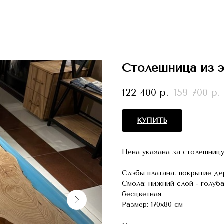
Столешница из 
122 400
р.
159 700
р.
КУПИТЬ
Цена указана за столешницу
Слэбы платана, покрытие де
Смола: нижний слой - голуба
бесцветная
Размер: 170х80 см