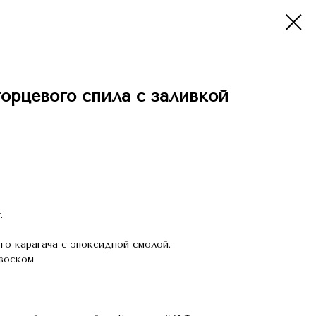
орцевого спила с заливкой
.
го карагача с эпоксидной смолой.
 воском